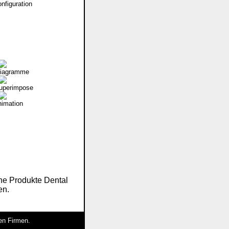
nfiguration
diagramme
uperimpose
nimation
ne Produkte Dental
en.
en Firmen.