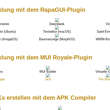
klung mit dem RapaGUI-Plugin
emente
Datenbank
Vi
te (Ubuntu)
Texteditor (macOS)
Spiel-Ein
e (AmigaOS)
Baumanzeige (MorphOS)
WWW-Brow
klung mit dem MUI Royale-Plugin
mo
MUI Builder
Virtuelle 
ger
Jack
File Ma
s erstellen mit dem APK Compiler