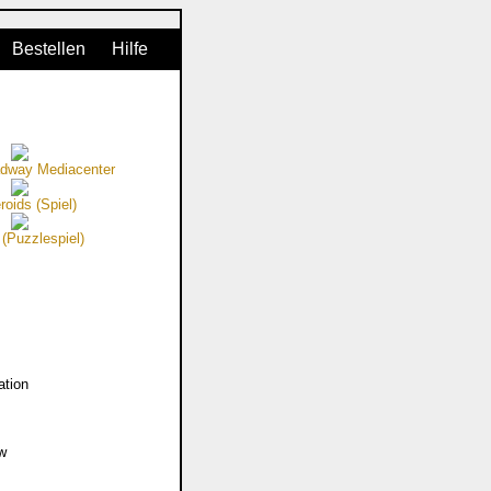
Bestellen
Hilfe
dway Mediacenter
roids (Spiel)
Puzzlespiel)
ation
ew