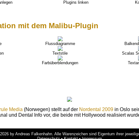
anlegen
Plugins linken
Ko
tion mit dem Malibu-Plugin
e
Flussdiagramme
Balken
en
Textstile
Scalas S
Farbüberblendungen
Texta
rule Media
(Norwegen) stellt auf der
Nordental 2009
in Oslo sei
nal und Dental Info vor, die beide mit Hollywood realisiert wurd
 2026 by Andreas Falkenhahn. Alle Warenzeichen sind Eigentum ihrer jeweilig
Datenschutz
•
Kontakt
•
Impressum