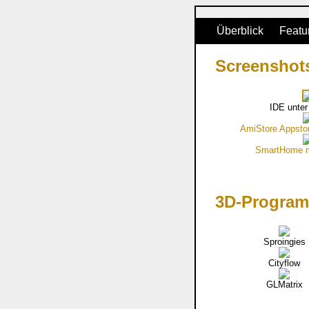
Überblick
Featu
Screenshot
IDE unte
AmiStore Appsto
SmartHome m
3D-Program
Sproingies
Cityflow
GLMatrix