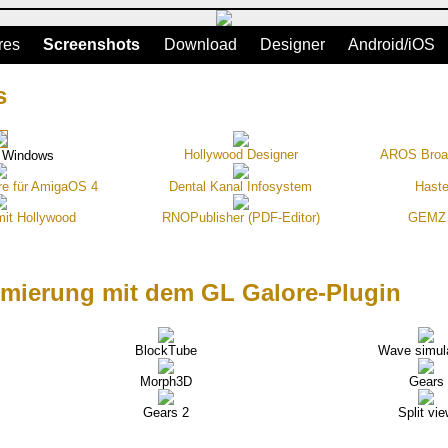
res
Screenshots
Download
Designer
Android/iOS
s
Hollywood Designer
AROS Broa
r Windows
re für AmigaOS 4
Dental Kanal Infosystem
Haste
it Hollywood
RNOPublisher (PDF-Editor)
GEMZ (
mierung mit dem GL Galore-Plugin
BlockTube
Wave simul
Morph3D
Gears
Gears 2
Split vi