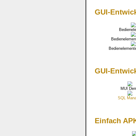
GUI-Entwic
Bedienel
Bedienelemen
Bedienelement
GUI-Entwic
MUI De
SQL Mana
Einfach APK