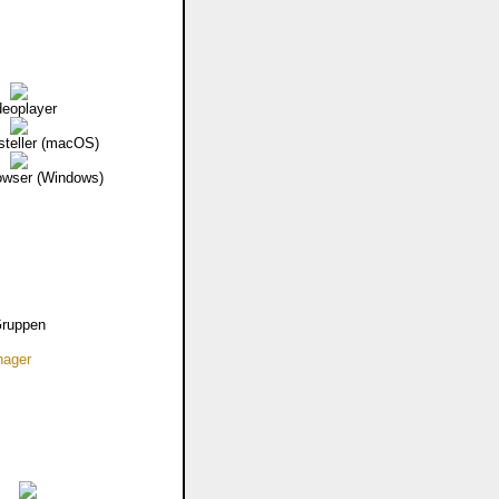
deoplayer
steller (macOS)
ser (Windows)
Gruppen
nager